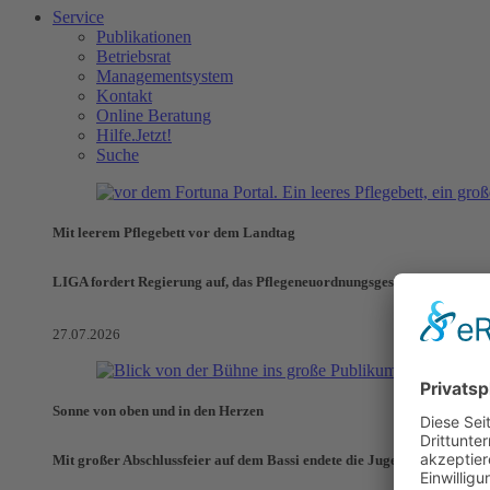
Service
Publikationen
Betriebsrat
Managementsystem
Kontakt
Online Beratung
Hilfe.Jetzt!
Suche
Mit leerem Pflegebett vor dem Landtag
LIGA fordert Regierung auf, das Pflegeneuordnungsgesetz zu verhinde
27.07.2026
Sonne von oben und in den Herzen
Mit großer Abschlussfeier auf dem Bassi endete die Jugendaktionswoch