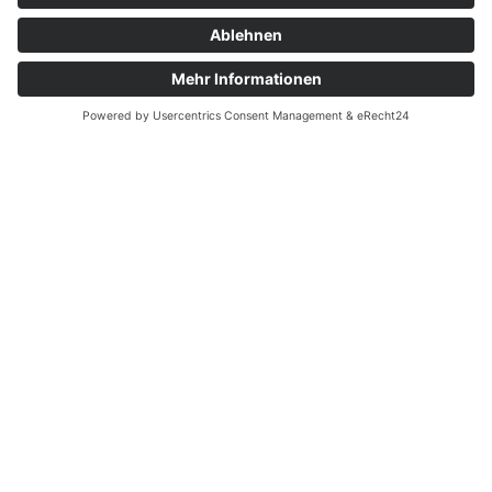
Kleinmachnow
1990 wurde der AWO Ortsverein
gegründet – Jetzt feierten die
Mitglieder das 35-jährige Bestehen
1990 wurde der AWO Ortsverein
gegründet – Jetzt feierten die
Mitglieder das 35-jährige Bestehen
aktiv
grenzenlos
mitmachen
mittendrin
neugierig
teilhaben