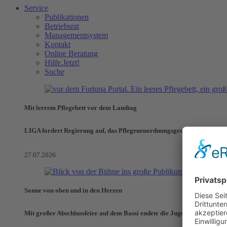
Service
Publikationen
Betriebsrat
Managementsystem
Kontakt
Online Beratung
Hilfe.Jetzt!
Suche
Mit leerem Pflegebett vor dem Landtag
LIGA fordert Regierung auf, das Pflegeneuordnungsgesetz zu verhinde
27.07.2026
Sonne von oben und in den Herzen
Mit großer Abschlussfeier auf dem Bassi endete die Jugendaktionswoch