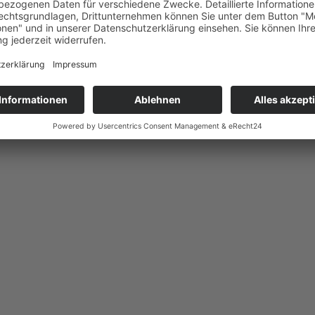
hen?“