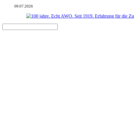
09.07.2026
Leitbild-Gespräche unter Palm
AWO Bezirksverband Potsdam besuchte Sommerfest des Kreisverban