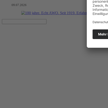
09.07.2026
Mit Schwung, Dart, Trödeln und
AWO OV Rhinow und die AWO Kids feierten den Sommer