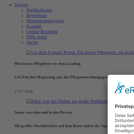
Service
Publikationen
Betriebsrat
Managementsystem
Kontakt
Online Beratung
Hilfe.Jetzt!
Suche
Mit leerem Pflegebett vor dem Landtag
LIGA fordert Regierung auf, das Pflegeneuordnungsgesetz zu verhinde
27.07.2026
Sonne von oben und in den Herzen
Mit großer Abschlussfeier auf dem Bassi endete die Jugendaktionswoch