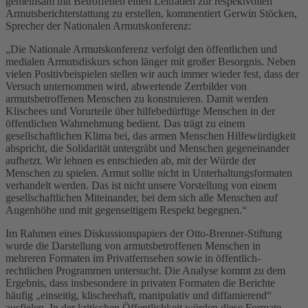
gemeinsam mit Betroffenen einen Leitfaden zur respektvollen
Armutsberichterstattung zu erstellen, kommentiert Gerwin Stöcken,
Sprecher der Nationalen Armutskonferenz:
„Die Nationale Armutskonferenz verfolgt den öffentlichen und
medialen Armutsdiskurs schon länger mit großer Besorgnis. Neben
vielen Positivbeispielen stellen wir auch immer wieder fest, dass der
Versuch unternommen wird, abwertende Zerrbilder von
armutsbetroffenen Menschen zu konstruieren. Damit werden
Klischees und Vorurteile über hilfebedürftige Menschen in der
öffentlichen Wahrnehmung bedient. Das trägt zu einem
gesellschaftlichen Klima bei, das armen Menschen Hilfewürdigkeit
abspricht, die Solidarität untergräbt und Menschen gegeneinander
aufhetzt. Wir lehnen es entschieden ab, mit der Würde der
Menschen zu spielen. Armut sollte nicht in Unterhaltungsformaten
verhandelt werden. Das ist nicht unsere Vorstellung von einem
gesellschaftlichen Miteinander, bei dem sich alle Menschen auf
Augenhöhe und mit gegenseitigem Respekt begegnen.“
Im Rahmen eines Diskussionspapiers der Otto-Brenner-Stiftung
wurde die Darstellung von armutsbetroffenen Menschen in
mehreren Formaten im Privatfernsehen sowie in öffentlich-
rechtlichen Programmen untersucht. Die Analyse kommt zu dem
Ergebnis, dass insbesondere in privaten Formaten die Berichte
häufig „einseitig, klischeehaft, manipulativ und diffamierend“
ausfielen. In der kritischen Öffentlichkeit würden diese Formate