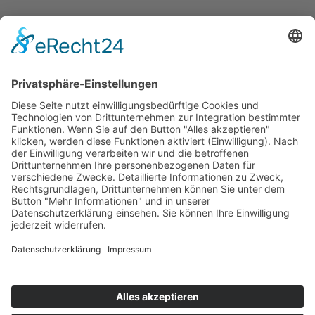
AWO Jobportal
AWO Ehrenamt Portal
AWO Schulgesundheitsfachkräfte
AWO Bundesverband
AWO International
AWO Pflegeberatung
AWO Junge Plattform
AWO Kulturhaus Babelsberg
Arbeit mit Behinderung
AWO Büro Kindermut
Kulturland Brandenburg
AWO Selbsthilfe
AWO eLearning
Kultur für JEDEN
AWO 1plus9
Dachverband Freie Suchtselbsthilfe
© 1990 - 2026 Arbeiterwohlfahrt Bezirksverband Potsdam e. V.
Impressum
|
Datenschutz
|
Barrierefreiheitserklärung
Jobportal