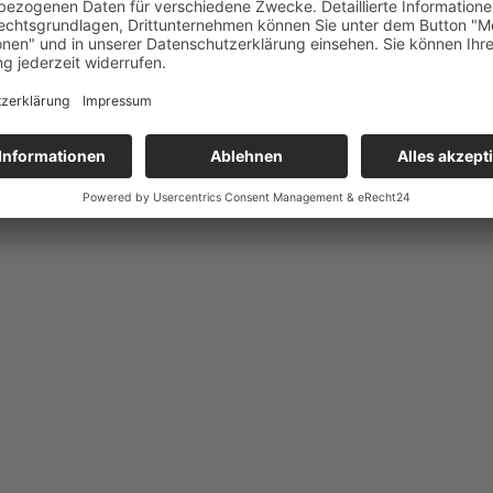
erschuldete
onto digital