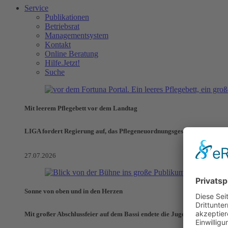
Service
Publikationen
Betriebsrat
Managementsystem
Kontakt
Online Beratung
Hilfe.Jetzt!
Suche
Mit leerem Pflegebett vor dem Landtag
LIGA fordert Regierung auf, das Pflegeneuordnungsgesetz zu verhinde
27.07.2026
Sonne von oben und in den Herzen
Mit großer Abschlussfeier auf dem Bassi endete die Jugendaktionswoch