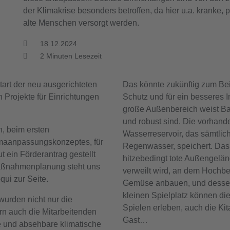
der Klimakrise besonders betroffen, da hier u.a. kranke, 
alte Menschen versorgt werden.
18.12.2024
2
Minuten Lesezeit
art der neu ausgerichteten
Das könnte zukünftig zum Be
n Projekte für Einrichtungen
Schutz und für ein besseres I
große Außenbereich weist Bau
und robust sind. Die vorhande
, beim ersten
Wasserreservoir, das sämtlic
imaanpassungskonzeptes, für
Regenwasser, speichert. Das
ein Förderantrag gestellt
hitzebedingt tote Außengeländ
Maßnahmenplanung steht uns
verweilt wird, an dem Hochb
ui zur Seite.
Gemüse anbauen, und dessen
kleinen Spielplatz können di
wurden nicht nur die
Spielen erleben, auch die Ki
rn auch die Mitarbeitenden
Gast…
e und absehbare klimatische