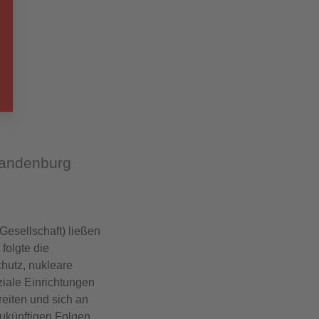
randenburg
esellschaft) ließen
folgte die
hutz, nukleare
ziale Einrichtungen
reiten und sich an
zukünftigen Folgen