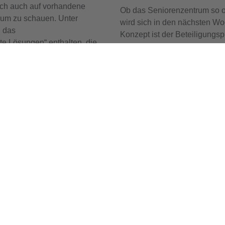
ch auch auf vorhandene
Ob das Seniorenzentrum so od
aum zu schauen. Unter
wird sich in den nächsten Wo
l das
Konzept ist der Beteiligungsp
e Lösungen“ enthalten, die
Isabell Skibbe, vor Ort mit U
Biodiversität haben, und
koordinieren wird. In jedem F
Modellprojekt, für das es pers
Modellcharakter hinaus geben
" der LIGA Brandenburg