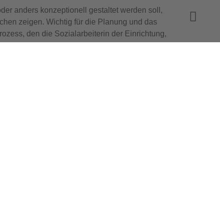
er anders konzeptionell gestaltet werden soll,
chen zeigen. Wichtig für die Planung und das
rozess, den die Sozialarbeiterin der Einrichtung,
nterstützung der Mitarbeitenden der Betreuung
all erwartet uns alle ein spannendes
pektivisch hoffentlich Fördermittel über den
 wird.