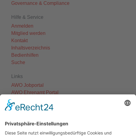
Governance & Compliance
Hilfe & Service
Anmelden
Mitglied werden
Kontakt
Inhaltsverzeichnis
Bedienhilfen
Suche
Links
AWO Jobportal
AWO Ehrenamt Portal
AWO Schulgesundheitsfachkräfte
AWO Bundesverband
AWO International
AWO Pflegeberatung
AWO Junge Plattform