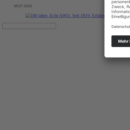
09.07.2026
Orte der Begegnung, mobile Ju
„Fachgespräch im Fischglas“ in Niemegk zu „Ländlichen Raum stär