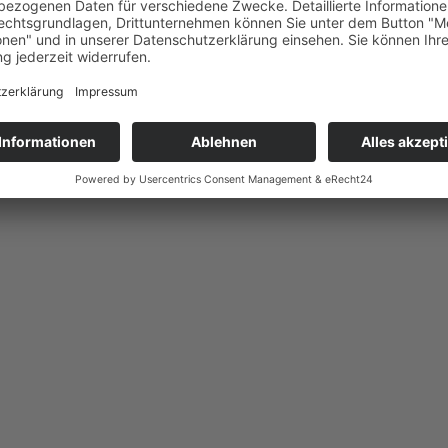
gend
ken“