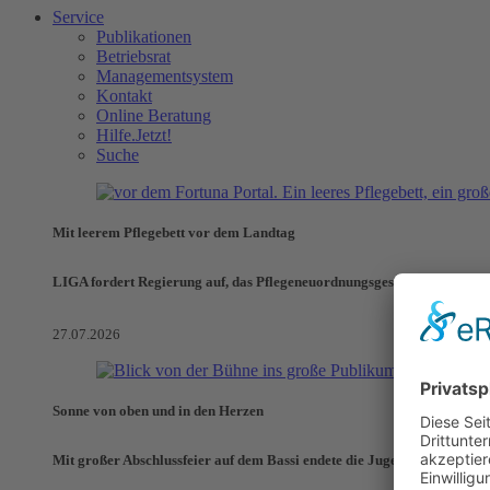
Service
Publikationen
Betriebsrat
Managementsystem
Kontakt
Online Beratung
Hilfe.Jetzt!
Suche
Mit leerem Pflegebett vor dem Landtag
LIGA fordert Regierung auf, das Pflegeneuordnungsgesetz zu verhinde
27.07.2026
Sonne von oben und in den Herzen
Mit großer Abschlussfeier auf dem Bassi endete die Jugendaktionswoch