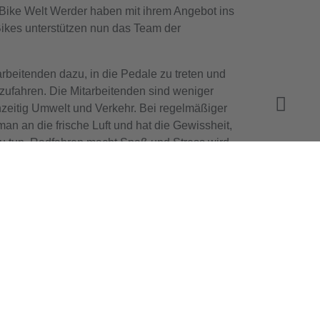
Bike Welt Werder haben mit ihrem Angebot ins
ikes unterstützen nun das Team der
rbeitenden dazu, in die Pedale zu treten und
zufahren. Die Mitarbeitenden sind weniger
chzeitig Umwelt und Verkehr. Bei regelmäßiger
an an die frische Luft und hat die Gewissheit,
u tun. Radfahren macht Spaß und Stress wird