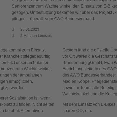
Seniorenzentrum Wachtelwinkel den Einsatz von E-Bike
gezogen. Unterstützung bekamen wir über das Projekt „k
pflegen – überall“ vom AWO Bundesverband.
23.01.2023
2
Minuten Lesezeit
lege kommt zum Einsatz,
Gestern fand die offizielle Ü
er Krankheit pflegebedürftig
vor Ort waren die Geschäftsfü
nterstützt unser ambulanter
Brandenburg gGmbH, Frau Wie
iorenzentrum Wachtelwinkel,
Einrichtungsleiterin des AW
stungen der ambulanten
des AWO Bundesverbandes; ei
tigen ermöglichen,
Madlén Koppe, Pflegedienstle
rgt zu werden.
sowie ihr Team, alle Beteili
Wachtelwinkel und die Kolleg
erer Sozialstation ist, wenn
kplatz zu finden. Nicht selten
Mit dem Einsatz von E-Bikes 
 belohnt. Alternativen
sparen CO₂ ein.