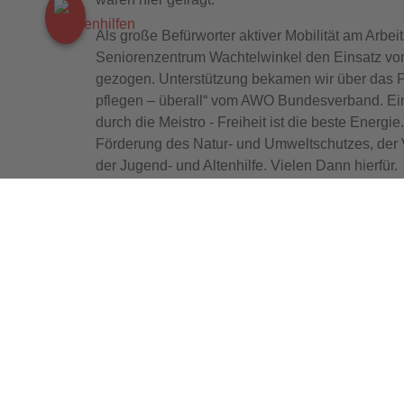
Als große Befürworter aktiver Mobilität am Arbe
Seniorenzentrum Wachtelwinkel den Einsatz vo
gezogen. Unterstützung bekamen wir über das Pr
pflegen – überall“ vom AWO Bundesverband. Ein
durch die Meistro - Freiheit ist die beste Energie
Förderung des Natur- und Umweltschutzes, der
der Jugend- und Altenhilfe. Vielen Dann hierfür.
Zurück