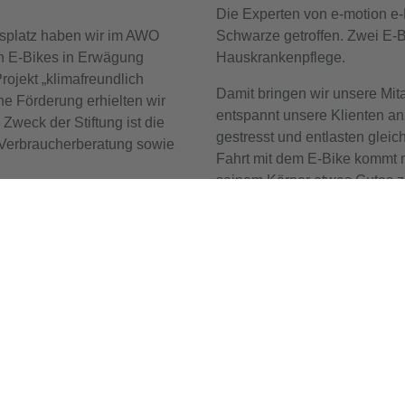
Die Experten von e-motion e-
itsplatz haben wir im AWO
Schwarze getroffen. Zwei E-B
n E-Bikes in Erwägung
Hauskrankenpflege.
ojekt „klimafreundlich
Damit bringen wir unsere Mita
e Förderung erhielten wir
entspannt unsere Klienten an
. Zweck der Stiftung ist die
gestresst und entlasten glei
 Verbraucherberatung sowie
Fahrt mit dem E-Bike kommt m
seinem Körper etwas Gutes z
abgebaut.