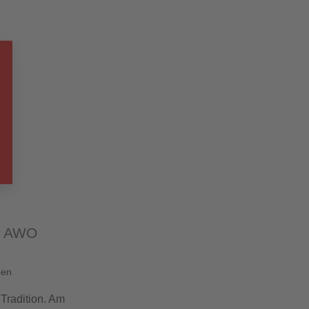
m AWO
ben
 Tradition. Am