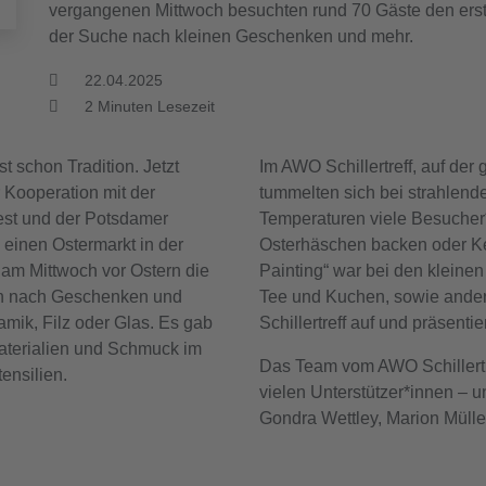
vergangenen Mittwoch besuchten rund 70 Gäste den erst
der Suche nach kleinen Geschenken und mehr.
22.04.2025
2
Minuten Lesezeit
t schon Tradition. Jetzt
Im AWO Schillertreff, auf de
r Kooperation mit der
tummelten sich bei strahle
t und der Potsdamer
Temperaturen viele Besucher
 einen Ostermarkt in der
Osterhäschen backen oder K
am Mittwoch vor Ostern die
Painting“ war bei den kleinen
en nach Geschenken und
Tee und Kuchen, sowie ander
ik, Filz oder Glas. Es gab
Schillertreff auf und präsenti
aterialien und Schmuck im
Das Team vom AWO Schillertre
ensilien.
vielen Unterstützer*innen – 
Gondra Wettley, Marion Müll