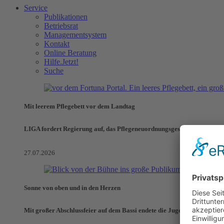
Service
Publikationen
Betriebsrat
Managementsystem
Kontakt
Online Beratung
Hilfe.Jetzt!
Suche
Mit leerem Pflegebett vor dem Landtag
LIGA fordert Regierung auf, das Pflegeneuordnungsgesetz zu verhinde
27.07.2026
Sonne von oben und in den Herzen
Mit großer Abschlussfeier auf dem Bassi endete die Jugendaktionswoch