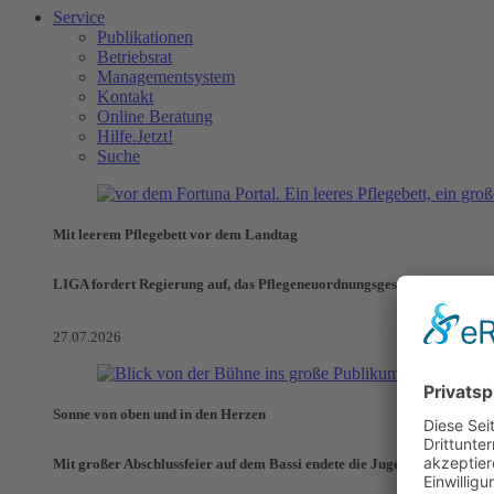
Service
Publikationen
Betriebsrat
Managementsystem
Kontakt
Online Beratung
Hilfe.Jetzt!
Suche
Mit leerem Pflegebett vor dem Landtag
LIGA fordert Regierung auf, das Pflegeneuordnungsgesetz zu verhinde
27.07.2026
Sonne von oben und in den Herzen
Mit großer Abschlussfeier auf dem Bassi endete die Jugendaktionswoch