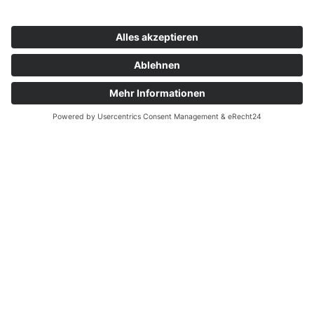
Spende für die VON HERZEN
Tour
AWO Ortsverein Michendorf
sammelte auf Weihnachtsfeier
AWO Ortsverein Michendorf sammelte
auf Weihnachtsfeier
aktiv
mitmachen
mittendrin