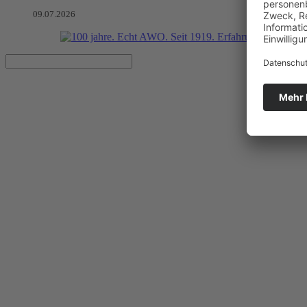
09.07.2026
Stupsnase, Hasenzähne und jed
An der AWO Grundschule Golm bereiten sich gerade zwei Jung-Igel au