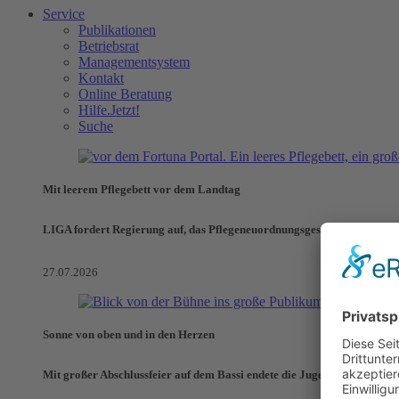
Service
Publikationen
Betriebsrat
Managementsystem
Kontakt
Online Beratung
Hilfe.Jetzt!
Suche
Mit leerem Pflegebett vor dem Landtag
LIGA fordert Regierung auf, das Pflegeneuordnungsgesetz zu verhinde
27.07.2026
Sonne von oben und in den Herzen
Mit großer Abschlussfeier auf dem Bassi endete die Jugendaktionswoch