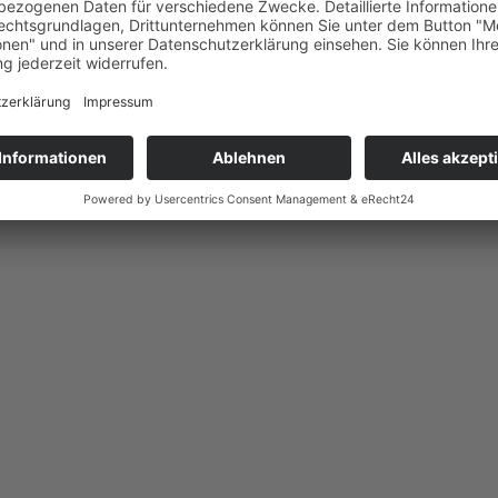
e Menge Stacheln
f die Freiheit vor