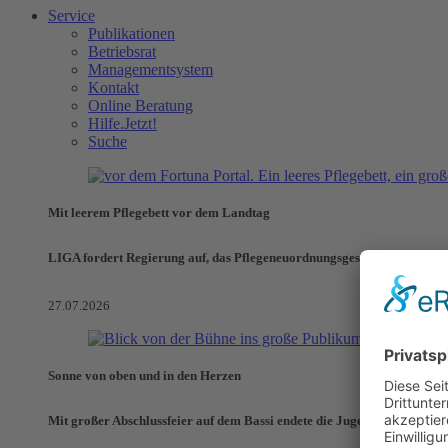
Service
Publikationen
Betriebsrat
Managementsystem
Kontakt
Online Beratung
Hilfe.Jetzt!
Suche
Mit leerem Pflegebett vor dem Landtag
LIGA fordert Regierung auf, das Pflegeneuordnungsgesetz zu verhinde
27.07.2026
Sonne von oben und in den Herzen
Mit großer Abschlussfeier auf dem Bassi endete die Jugendaktionswoch