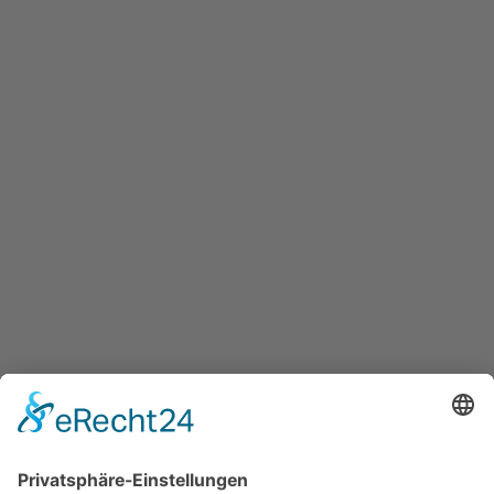
Von Drachen und anderen
Fabelwesen
Zum bundesweitem Vorlesetag bekamen AWO Kitas
fantasievollen Besuch vom Zollstandort Potsdam