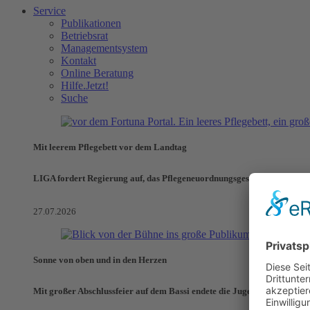
Service
Publikationen
Betriebsrat
Managementsystem
Kontakt
Online Beratung
Hilfe.Jetzt!
Suche
Mit leerem Pflegebett vor dem Landtag
LIGA fordert Regierung auf, das Pflegeneuordnungsgesetz zu verhinde
27.07.2026
Sonne von oben und in den Herzen
Mit großer Abschlussfeier auf dem Bassi endete die Jugendaktionswoch