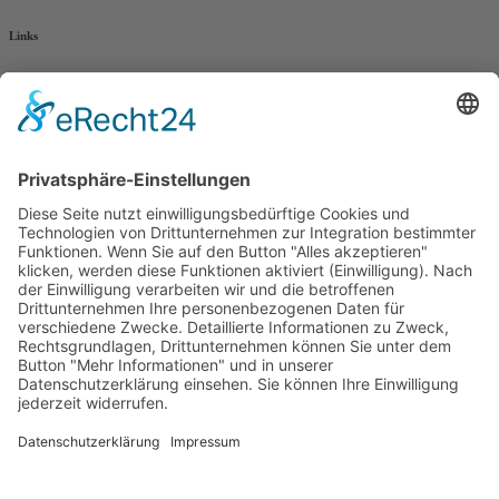
Links
AWO Jobportal
AWO Ehrenamt Portal
AWO Schulgesundheitsfachkräfte
AWO Bundesverband
AWO International
AWO Pflegeberatung
AWO Junge Plattform
AWO Kulturhaus Babelsberg
Arbeit mit Behinderung
AWO Büro Kindermut
Kulturland Brandenburg
AWO Selbsthilfe
AWO eLearning
Kultur für JEDEN
AWO 1plus9
Dachverband Freie Suchtselbsthilfe
© 1990 - 2026 Arbeiterwohlfahrt Bezirksverband Potsdam e. V.
Impressum
|
Datenschutz
|
Barrierefreiheitserklärung
Jobportal