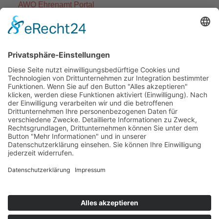
AWO Ehrenamt Portal
AWO Schulgesundheitsfachkräfte
AWO Bundesverband
AWO International
AWO Pflegeberatung
AWO Junge Plattform
AWO Kulturhaus Babelsberg
Arbeit mit Behinderung
AWO Büro Kindermut
Kulturland Brandenburg
AWO Selbsthilfe
AWO eLearning
Kultur für JEDEN
AWO 1plus9
Dachverband Freie Suchtselbsthilfe
© 1990 - 2026 Arbeiterwohlfahrt Bezirksverband