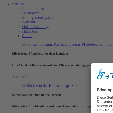
Service
Publikationen
Betriebsrat
Managementsystem
Kontakt
Online Beratung
Hilfe.Jetzt!
Suche
Mit leerem Pflegebett vor dem Landtag
LIGA fordert Regierung auf, das Pflegeneuordnungsgesetz zu verhinde
27.07.2026
Sonne von oben und in den Herzen
Mit großer Abschlussfeier auf dem Bassi endete die Jugendaktionswoch