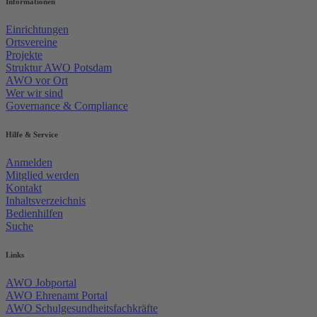
Informationen
Einrichtungen
Ortsvereine
Projekte
Struktur AWO Potsdam
AWO vor Ort
Wer wir sind
Governance & Compliance
Hilfe & Service
Anmelden
Mitglied werden
Kontakt
Inhaltsverzeichnis
Bedienhilfen
Suche
Links
AWO Jobportal
AWO Ehrenamt Portal
AWO Schulgesundheitsfachkräfte