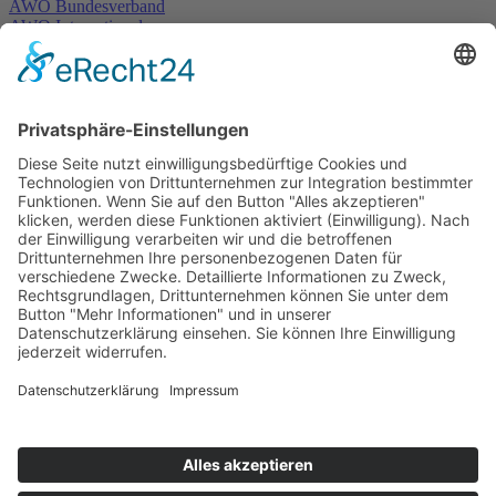
AWO Bundesverband
AWO International
AWO Pflegeberatung
AWO Junge Plattform
AWO Kulturhaus Babelsberg
Arbeit mit Behinderung
AWO Büro Kindermut
Kulturland Brandenburg
AWO Selbsthilfe
AWO eLearning
Kultur für JEDEN
AWO 1plus9
Dachverband Freie Suchtselbsthilfe
© 1990 - 2026 Arbeiterwohlfahrt Bezirksverband Potsdam e. V.
Impressum
|
Datenschutz
|
Barrierefreiheitserklärung
Jobportal
Mutige Mutmacher*innen gesucht!
Komm zu den mutigen Mutmacher*innen.
neugierig?
Ute Blume