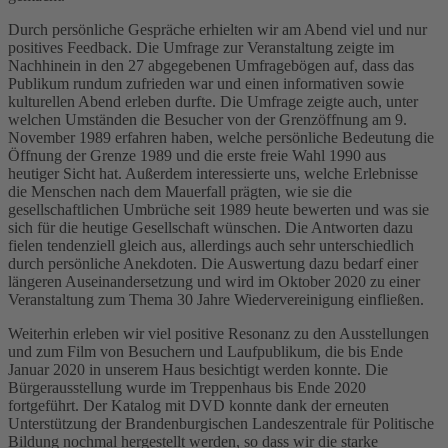
Durch persönliche Gespräche erhielten wir am Abend viel und nur
positives Feedback. Die Umfrage zur Veranstaltung zeigte im
Nachhinein in den 27 abgegebenen Umfragebögen auf, dass das
Publikum rundum zufrieden war und einen informativen sowie
kulturellen Abend erleben durfte. Die Umfrage zeigte auch, unter
welchen Umständen die Besucher von der Grenzöffnung am 9.
November 1989 erfahren haben, welche persönliche Bedeutung die
Öffnung der Grenze 1989 und die erste freie Wahl 1990 aus
heutiger Sicht hat. Außerdem interessierte uns, welche Erlebnisse
die Menschen nach dem Mauerfall prägten, wie sie die
gesellschaftlichen Umbrüche seit 1989 heute bewerten und was sie
sich für die heutige Gesellschaft wünschen. Die Antworten dazu
fielen tendenziell gleich aus, allerdings auch sehr unterschiedlich
durch persönliche Anekdoten. Die Auswertung dazu bedarf einer
längeren Auseinandersetzung und wird im Oktober 2020 zu einer
Veranstaltung zum Thema 30 Jahre Wiedervereinigung einfließen.
Weiterhin erleben wir viel positive Resonanz zu den Ausstellungen
und zum Film von Besuchern und Laufpublikum, die bis Ende
Januar 2020 in unserem Haus besichtigt werden konnte. Die
Bürgerausstellung wurde im Treppenhaus bis Ende 2020
fortgeführt. Der Katalog mit DVD konnte dank der erneuten
Unterstützung der Brandenburgischen Landeszentrale für Politische
Bildung nochmal hergestellt werden, so dass wir die starke