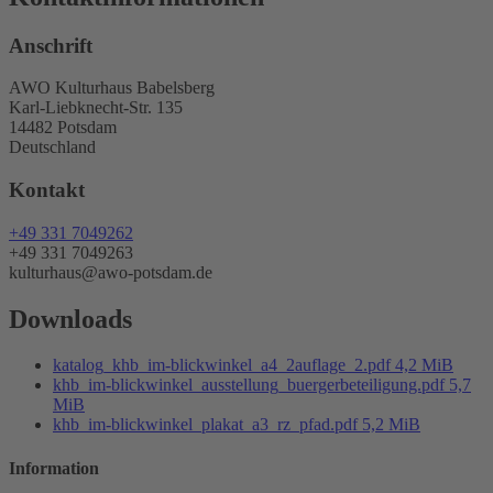
Anschrift
AWO Kulturhaus Babelsberg
Karl-Liebknecht-Str. 135
14482 Potsdam
Deutschland
Kontakt
+49 331 7049262
+49 331 7049263
kulturhaus@awo-potsdam.de
Downloads
katalog_khb_im-blickwinkel_a4_2auflage_2.pdf
4,2 MiB
khb_im-blickwinkel_ausstellung_buergerbeteiligung.pdf
5,7
MiB
khb_im-blickwinkel_plakat_a3_rz_pfad.pdf
5,2 MiB
Information