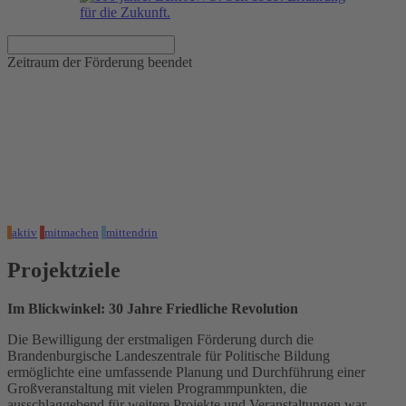
Zeitraum der Förderung beendet
Im Blickwinkel: 30 Jahre
Friedliche Revolution
Zeitraum der Förderung
01.09.2019 - 15.01.2020
aktiv
mitmachen
mittendrin
Projektziele
Im Blickwinkel: 30 Jahre Friedliche Revolution
Die Bewilligung der erstmaligen Förderung durch die
Brandenburgische Landeszentrale für Politische Bildung
ermöglichte eine umfassende Planung und Durchführung einer
Großveranstaltung mit vielen Programmpunkten, die
ausschlaggebend für weitere Projekte und Veranstaltungen war.