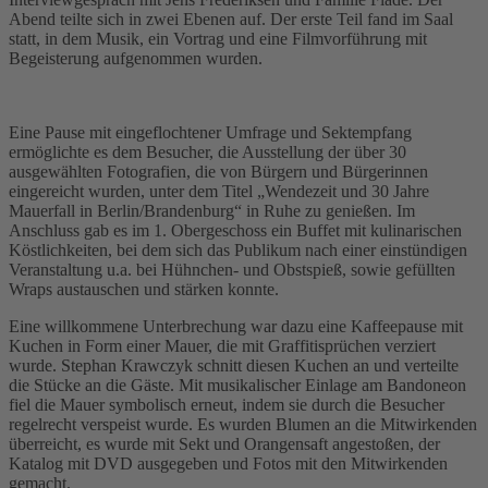
Abend teilte sich in zwei Ebenen auf. Der erste Teil fand im Saal
statt, in dem Musik, ein Vortrag und eine Filmvorführung mit
Begeisterung aufgenommen wurden.
Eine Pause mit eingeflochtener Umfrage und Sektempfang
ermöglichte es dem Besucher, die Ausstellung der über 30
ausgewählten Fotografien, die von Bürgern und Bürgerinnen
eingereicht wurden, unter dem Titel „Wendezeit und 30 Jahre
Mauerfall in Berlin/Brandenburg“ in Ruhe zu genießen. Im
Anschluss gab es im 1. Obergeschoss ein Buffet mit kulinarischen
Köstlichkeiten, bei dem sich das Publikum nach einer einstündigen
Veranstaltung u.a. bei Hühnchen- und Obstspieß, sowie gefüllten
Wraps austauschen und stärken konnte.
Eine willkommene Unterbrechung war dazu eine Kaffeepause mit
Kuchen in Form einer Mauer, die mit Graffitisprüchen verziert
wurde. Stephan Krawczyk schnitt diesen Kuchen an und verteilte
die Stücke an die Gäste. Mit musikalischer Einlage am Bandoneon
fiel die Mauer symbolisch erneut, indem sie durch die Besucher
regelrecht verspeist wurde. Es wurden Blumen an die Mitwirkenden
überreicht, es wurde mit Sekt und Orangensaft angestoßen, der
Katalog mit DVD ausgegeben und Fotos mit den Mitwirkenden
gemacht.