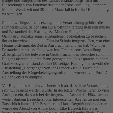
Bürger und Bürgerinnen des Landes Brandenburgs, sich mit
Einsendungen von Fotomaterial an der Fotoausstellung unter dem
Motto: „Wendezeit und 30 Jahre Mauerfall in Berlin / Brandenburg“
zu beteiligen.
Zu den wichtigsten Umsetzungen der Veranstaltung gehörte die
Filmherstellung, da der Film zur Eröffnung fertiggestellt sein musste
und Bestandteil des Katalogs ist. Mit dem Fotografen die
Originalschauplätze seiner entstandenen Fotografien zu besuchen,
ihn zu interviewen und den Film im Schnitt fertigzustellen, war eine
Herausforderung, die Zeit in Anspruch genommen hat. Wichtiger
Bestandteil der Ausstellung war Jens Frederiksens Ausstellung
„Übergänge“, die teilweise in Großformaten den Besucher schon im
Eingangsbereich in ihren Bann gezogen hat. In Absprache mit dem
Grafikdesigner entstand ein fast 90-seitiger Katalog, der sowohl die
Ausstellung „Übergänge“ von Jens Frederiksen, als auch die
Ausstellung der Bürgerbeteiligung mit einem Vorwort von Prof. Dr.
Rainer Eckert verknüpfte.
Vor Beginn des Abends zeichnete sich ab, dass diese Veranstaltung
sehr gut besucht werden würde. In der letzten Woche liefen so viele
Anfragen ein, dass wir bei der begrenzten Anzahl der Plätze schon
wegen starkem Besucherstrom, Interessenten absagen zu müssen.
Tatsächlich kamen 130 Besucher ins Haus. Begrüßt und moderiert
wurde der Abend von André Looft. Elke Buresch führte das
Interviewgespräch mit Jens Frederiksen und Familie Flade. Der