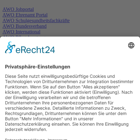
AWO Jobportal
AWO Ehrenamt Portal
AWO Schulgesundheitsfachkräfte
AWO Bundesverband
AWO International
AWO Pflegeberatung
AWO Junge Plattform
AWO Kulturhaus Babelsberg
Arbeit mit Behinderung
AWO Büro Kindermut
Kulturland Brandenburg
AWO Selbsthilfe
AWO eLearning
Kultur für JEDEN
AWO 1plus9
Dachverband Freie Suchtselbsthilfe
© 1990 - 2026 Arbeiterwohlfahrt Bezirksverband Potsdam e. V.
Impressum
|
Datenschutz
|
Barrierefreiheitserklärung
Jobportal