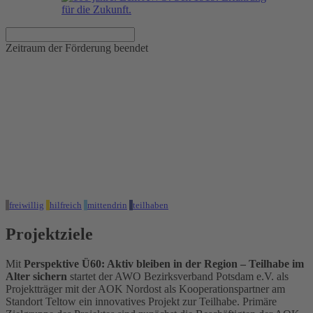
Zeitraum der Förderung beendet
Perspektive Ü60: Aktiv bleiben
in der Region – Teilhabe im
Alter sichern
Zeitraum der Förderung
01.10.2020 - 30.09.2022
freiwillig
hilfreich
mittendrin
teilhaben
Projektziele
Mit
Perspektive Ü60: Aktiv bleiben in der Region – Teilhabe im
Alter sichern
startet der AWO Bezirksverband Potsdam e.V. als
Projektträger mit der AOK Nordost als Kooperationspartner am
Standort Teltow ein innovatives Projekt zur Teilhabe. Primäre