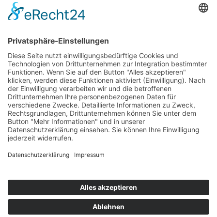
AWO 1plus9
Dachverband Freie Suchtselbsthilfe
© 1990 - 2026 Arbeiterwohlfahrt Bezirksverband Potsdam e. V.
Impressum
|
Datenschutz
|
Barrierefreiheitserklärung
Jobportal
Mutige Mutmacher*innen gesucht!
Komm zu den mutigen Mutmacher*innen.
neugierig?
Claudia Huhmann
schließen
Bernd Schulze
Leitung Büro Verbandsarbeit
schließen
Ellen Wutschik