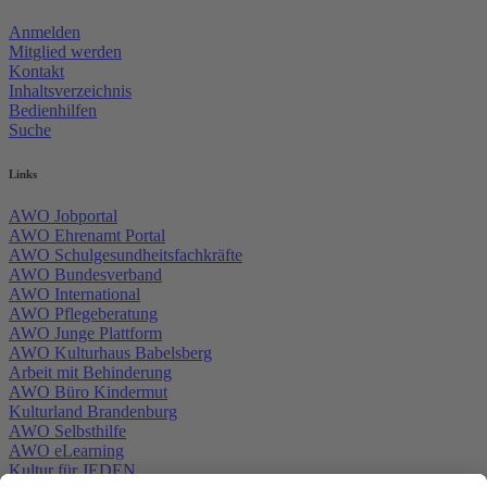
Anmelden
Mitglied werden
Kontakt
Inhaltsverzeichnis
Bedienhilfen
Suche
Links
AWO Jobportal
AWO Ehrenamt Portal
AWO Schulgesundheitsfachkräfte
AWO Bundesverband
AWO International
AWO Pflegeberatung
AWO Junge Plattform
AWO Kulturhaus Babelsberg
Arbeit mit Behinderung
AWO Büro Kindermut
Kulturland Brandenburg
AWO Selbsthilfe
AWO eLearning
Kultur für JEDEN