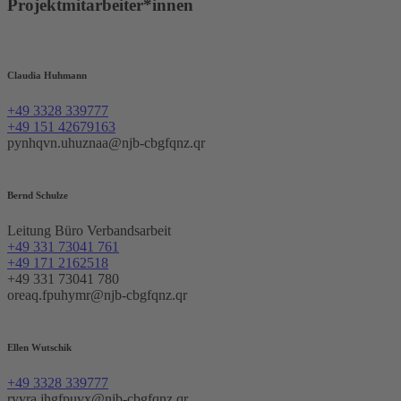
Projektmitarbeiter*innen
Claudia Huhmann
+49 3328 339777
+49 151 42679163
pynhqvn.uhuznaa@njb-cbgfqnz.qr
Bernd Schulze
Leitung Büro Verbandsarbeit
+49 331 73041 761
+49 171 2162518
+49 331 73041 780
oreaq.fpuhymr@njb-cbgfqnz.qr
Ellen Wutschik
+49 3328 339777
ryyra.jhgfpuvx@njb-cbgfqnz.qr