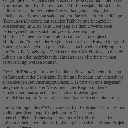
Zielgruppe des Projektes sind zunächst die Beschäftigten der AOK
Nordost am Standort Teltow ab dem 60. Lebensjahr, die sich aktiv
in ihrer Freizeit in regionalen Netzwerkangeboten engagieren
möchten und diese mitgestalten wollen. Sie sollen durch vielfältige
(Beratungs-)Angebote zur sozialen Teilhabe und finanziellen
Absicherung im Alter beim Übergang aus dem Erwerbsleben
bedarfsgerecht unterstützt und gestärkt werden. Die
Mitarbeiter*innen der Kooperationspartnerin sind zugleich
Multiplikator*innen in der Region, so dass für die Entwicklung und
Nutzung von Angeboten perspektivisch auch weitere Zielgruppen
vor Ort, z.B. Angehörige, Versicherte der AOK Nordost ab dem 60.
Lebensjahr oder nachfolgende Jahrgänge der Mitarbeiter*innen
berücksichtigt werden können.
Die Stadt Teltow gehört zum Landkreis Potsdam-Mittelmark, liegt
im Randgebiet der Großstädte Berlin und Potsdam und verzeichnet
einen stetigen Bevölkerungszuwachs. Das trifft auf eine insgesamt
steigende Anzahl älterer Menschen in der Region und eine
zunehmende Inanspruchnahme auch von Leistungen der
Grundsicherung im Alter und bei dauerhafter Erwerbsminderung.
Die Erfahrungen des AWO Bezirksverband Potsdam e.V. mit seinen
vielfältigen (Beratungs-)Angeboten für Menschen in
unterschiedlichen Lebenslagen und der AOK Nordost als der
größten Arbeitgeberin in der Region ergänzen sich in diesem Projekt
in idealer Weise.