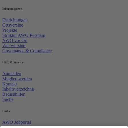
Informationen
Einrichtungen
Ortsvereine
Projekte
Struktur AWO Potsdam
AWO vor Ort
Wer wir sind
Governance & Compliance
Hilfe & Service
Anmelden
Mitglied werden
Kontakt
Inhaltsverzeichnis
Bedienhilfen
Suche
Links
AWO Jobportal
AWO Ehrenamt Portal