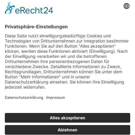
AWO Schulgesundheitsfachkräfte
AWO Bundesverband
AWO International
AWO Pflegeberatung
AWO Junge Plattform
AWO Kulturhaus Babelsberg
Arbeit mit Behinderung
AWO Büro Kindermut
Kulturland Brandenburg
AWO Selbsthilfe
AWO eLearning
Kultur für JEDEN
AWO 1plus9
Dachverband Freie Suchtselbsthilfe
© 1990 - 2026 Arbeiterwohlfahrt Bezirksverband Potsdam e. V.
Impressum
|
Datenschutz
|
Barrierefreiheitserklärung
Jobportal
Mutige Mutmacher*innen gesucht!
Komm zu den mutigen Mutmacher*innen.