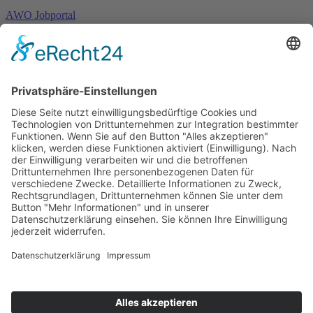
AWO Jobportal
AWO Ehrenamt Portal
AWO Schulgesundheitsfachkräfte
AWO Bundesverband
AWO International
AWO Pflegeberatung
AWO Junge Plattform
AWO Kulturhaus Babelsberg
Arbeit mit Behinderung
AWO Büro Kindermut
Kulturland Brandenburg
AWO Selbsthilfe
AWO eLearning
Kultur für JEDEN
AWO 1plus9
Dachverband Freie Suchtselbsthilfe
© 1990 - 2026 Arbeiterwohlfahrt Bezirksverband Potsdam e. V.
Impressum
|
Datenschutz
|
Barrierefreiheitserklärung
Jobportal
Mutige Mutmacher*innen gesucht!