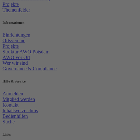
Projekte
Themenfelder
Informationen
Einrichtungen
Ortsvereine
Projekte
Struktur AWO Potsdam
AWO vor Ort
Wer wir sind
Governance & Compliance
Hilfe & Service
Anmelden
Mitglied werden
Kontakt
Inhaltsverzeichnis
Bedienhilfen
Suche
Links