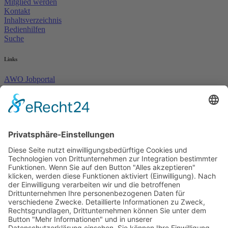
Mitglied werden
Kontakt
Inhaltsverzeichnis
Bedienhilfen
Suche
Links
AWO Jobportal
AWO Ehrenamt Portal
AWO Schulgesundheitsfachkräfte
AWO Bundesverband
AWO International
AWO Pflegeberatung
AWO Junge Plattform
AWO Kulturhaus Babelsberg
Arbeit mit Behinderung
AWO Büro Kindermut
Kulturland Brandenburg
AWO Selbsthilfe
AWO eLearning
Kultur für JEDEN
AWO 1plus9
Dachverband Freie Suchtselbsthilfe
© 1990 - 2026 Arbeiterwohlfahrt Bezirksverband Potsdam e. V.