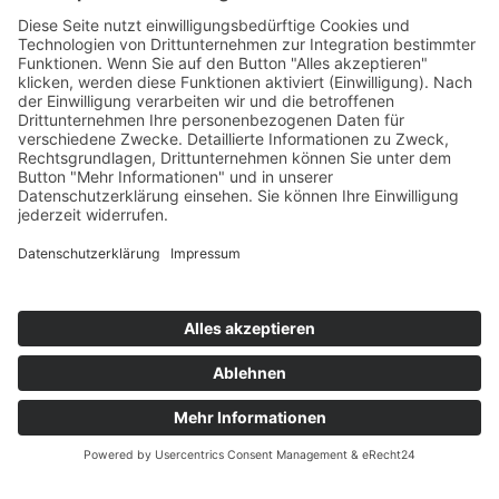
Aktuelles
Aktuelles
Termine
Stellenangebote
Fort- und Weiterbildung
Projekte
Themenfelder
Informationen
Einrichtungen
Ortsvereine
Projekte
Struktur AWO Potsdam
AWO vor Ort
Wer wir sind
Governance & Compliance
Hilfe & Service