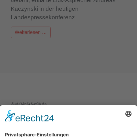
Gefahr, erklärte LIGA-Sprecher Andreas
Kaczynski in der heutigen
Landespressekonferenz.
Weiterlesen …
Social Media Kanäle des
AWO Bezirksverband Potsdam e.V.