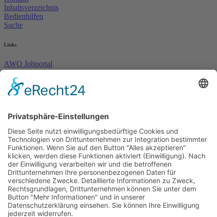
Inhaltsverzeichnis
Bedienhilfen
Suche
Links
AWO Jobportal
AWO Ehrenamt Portal
AWO Schulgesundheitsfachkräfte
AWO Bundesverband
AWO International
AWO Pflegeberatung
AWO Junge Plattform
AWO Kulturhaus Babelsberg
Arbeit mit Behinderung
AWO Büro Kindermut
Kulturland Brandenburg
AWO Selbsthilfe
AWO eLearning
Kultur für JEDEN
AWO 1plus9
Dachverband Freie Suchtselbsthilfe
© 1990 - 2026 Arbeiterwohlfahrt Bezirksverband Potsdam e. V.