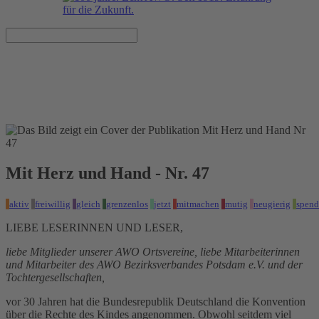
Mit Herz und Hand - Nr. 47
Veröffentlicht am 23.12.2022
Mit Herz und Hand - Nr. 47
aktiv
freiwillig
gleich
grenzenlos
jetzt
mitmachen
mutig
neugierig
spend
LIEBE LESERINNEN UND LESER,
liebe Mitglieder unserer AWO Ortsvereine, liebe Mitarbeiterinnen
und Mitarbeiter des AWO Bezirksverbandes Potsdam e.V. und der
Tochtergesellschaften,
vor 30 Jahren hat die Bundesrepublik Deutschland die Konvention
über die Rechte des Kindes angenommen. Obwohl seitdem viel