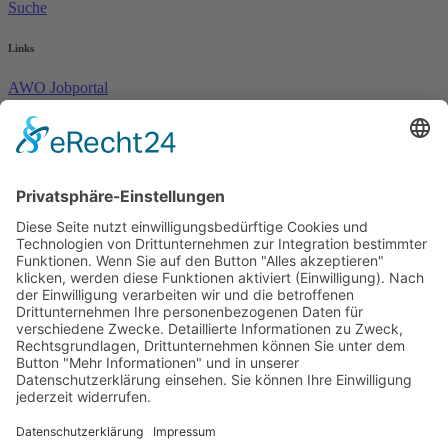
Suche
Links
AWO Jobportal
AWO Ehrenamt Portal
AWO Schulgesundheitsfachkräfte
AWO Bundesverband
AWO International
AWO Pflegeberatung
AWO Junge Plattform
AWO Kulturhaus Babelsberg
Arbeit mit Behinderung
AWO Büro Kindermut
Kulturland Brandenburg
AWO Selbsthilfe
AWO eLearning
Kultur für JEDEN
AWO 1plus9
Dachverband Freie Suchtselbsthilfe
© 1990 - 2026 Arbeiterwohlfahrt Bezirksverband Potsdam e. V.
Impressum
|
Datenschutz
|
Barrierefreiheitserklärung