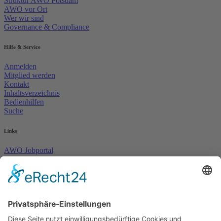
Struktur AWO Potsdam
AWO vor Ort
Wer wir sind
Governance & Compliance
Hilfe & Service
Anmelden
Mitglied werden
Kontakt
Inhaltsverzeichnis
Bedienhilfen
Suche
Links
AWO Jobportal
AWO Ehrenamt Portal
AWO Schulgesundheitsfachkräfte
AWO Bundesverband
AWO International
AWO Pflegeberatung
AWO Junge Plattform
AWO Kulturhaus Babelsberg