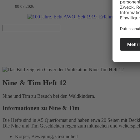
09.07.2026
Nine & Tim Heft 12
Veröffentlicht am 01.10.2010
Nine & Tim Heft 12
Nine und Tim zu Besuch bei den Waldkindern.
Informationen zu Nine & Tim
Die Hefte sind in A5 Querformat und haben etwa 20 Seiten mit Deckb
Die Nine und Tim Geschichten regen zum mitmachen und weiterspiele
Körper, Bewegung, Gesundheit