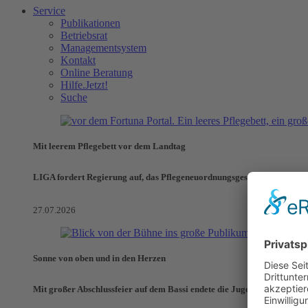
Service
Publikationen
Betriebsrat
Managementsystem
Kontakt
Online Beratung
Hilfe.Jetzt!
Suche
Mit leerem Pflegebett vor dem Landtag
LIGA fordert Regierung auf, das Pflegeneuordnungsgesetz zu verhinde
27.07.2026
Sonne von oben und in den Herzen
Mit großer Abschlussfeier auf dem Bassi endete die Jugendaktionswoch