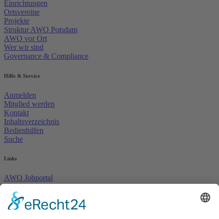
Einrichtungen
Ortsvereine
Projekte
Struktur AWO Potsdam
AWO vor Ort
Wer wir sind
Governance & Compliance
Hilfe & Service
Anmelden
Mitglied werden
Kontakt
Inhaltsverzeichnis
Bedienhilfen
Suche
Links
AWO Jobportal
AWO Ehrenamt Portal
AWO Schulgesundheitsfachkräfte
AWO Bundesverband
AWO International