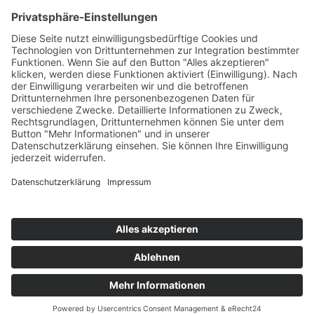
AWO Pflegeberatung
AWO Junge Plattform
AWO Kulturhaus Babelsberg
Arbeit mit Behinderung
AWO Büro Kindermut
Kulturland Brandenburg
AWO Selbsthilfe
AWO eLearning
Kultur für JEDEN
AWO 1plus9
Dachverband Freie Suchtselbsthilfe
© 1990 - 2026 Arbeiterwohlfahrt Bezirksverband Potsdam e. V.
Impressum
|
Datenschutz
|
Barrierefreiheitserklärung
Jobportal
Mutige Mutmacher*innen gesucht!
Komm zu den mutigen Mutmacher*innen.
neugierig?