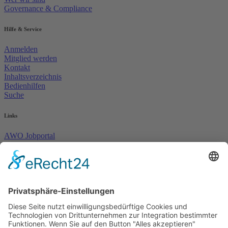
Governance & Compliance
Hilfe & Service
Anmelden
Mitglied werden
Kontakt
Inhaltsverzeichnis
Bedienhilfen
Suche
Links
AWO Jobportal
AWO Ehrenamt Portal
AWO Schulgesundheitsfachkräfte
AWO Bundesverband
AWO International
AWO Pflegeberatung
AWO Junge Plattform
AWO Kulturhaus Babelsberg
Arbeit mit Behinderung
AWO Büro Kindermut
Kulturland Brandenburg