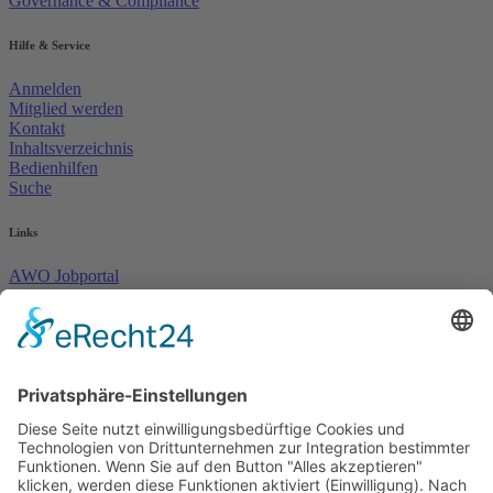
Governance & Compliance
Hilfe & Service
Anmelden
Mitglied werden
Kontakt
Inhaltsverzeichnis
Bedienhilfen
Suche
Links
AWO Jobportal
AWO Ehrenamt Portal
AWO Schulgesundheitsfachkräfte
AWO Bundesverband
AWO International
AWO Pflegeberatung
AWO Junge Plattform
AWO Kulturhaus Babelsberg
Arbeit mit Behinderung
AWO Büro Kindermut
Kulturland Brandenburg