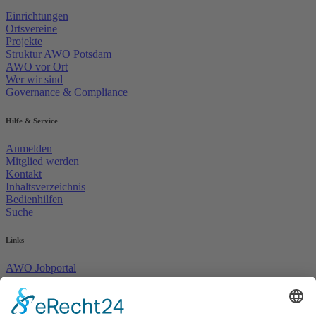
Einrichtungen
Ortsvereine
Projekte
Struktur AWO Potsdam
AWO vor Ort
Wer wir sind
Governance & Compliance
Hilfe & Service
Anmelden
Mitglied werden
Kontakt
Inhaltsverzeichnis
Bedienhilfen
Suche
Links
AWO Jobportal
AWO Ehrenamt Portal
AWO Schulgesundheitsfachkräfte
AWO Bundesverband