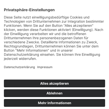
AWO International
AWO Pflegeberatung
AWO Junge Plattform
AWO Kulturhaus Babelsberg
Arbeit mit Behinderung
AWO Büro Kindermut
Kulturland Brandenburg
AWO Selbsthilfe
AWO eLearning
Kultur für JEDEN
AWO 1plus9
Dachverband Freie Suchtselbsthilfe
© 1990 - 2026 Arbeiterwohlfahrt Bezirksverband Potsdam e. V.
Impressum
|
Datenschutz
|
Barrierefreiheitserklärung
Jobportal
Mutige Mutmacher*innen gesucht!
Komm zu den mutigen Mutmacher*innen.
neugierig?