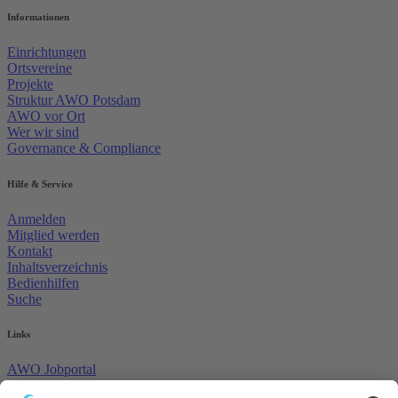
Informationen
Einrichtungen
Ortsvereine
Projekte
Struktur AWO Potsdam
AWO vor Ort
Wer wir sind
Governance & Compliance
Hilfe & Service
Anmelden
Mitglied werden
Kontakt
Inhaltsverzeichnis
Bedienhilfen
Suche
Links
AWO Jobportal
AWO Ehrenamt Portal