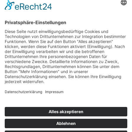
AWO Schulgesundheitsfachkräfte
AWO Bundesverband
AWO International
AWO Pflegeberatung
AWO Junge Plattform
AWO Kulturhaus Babelsberg
Arbeit mit Behinderung
AWO Büro Kindermut
Kulturland Brandenburg
AWO Selbsthilfe
AWO eLearning
Kultur für JEDEN
AWO 1plus9
Dachverband Freie Suchtselbsthilfe
© 1990 - 2026 Arbeiterwohlfahrt Bezirksverband Potsdam e. V.
Impressum
|
Datenschutz
|
Barrierefreiheitserklärung
Jobportal
Mutige Mutmacher*innen gesucht!
Komm zu den mutigen Mutmacher*innen.
neugierig?