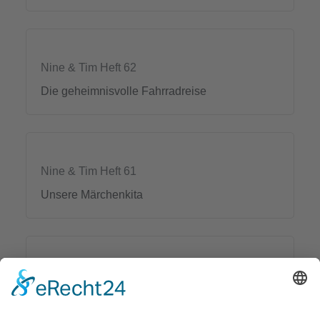
Nine & Tim Heft 62
Die geheimnisvolle Fahrradreise
Nine & Tim Heft 61
Unsere Märchenkita
Mit Herz und Hand Nr. 34
AWO Sommerspektakel