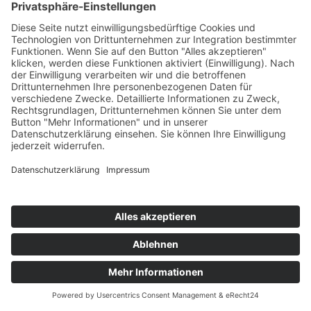
Nine & Tim Heft 60
Der verschwundene Märchenwald
Nine & Tim Heft 59
Feuer im Märchenwald
Mit Herz und Hand Nr. 33
Bildung macht Held*innen