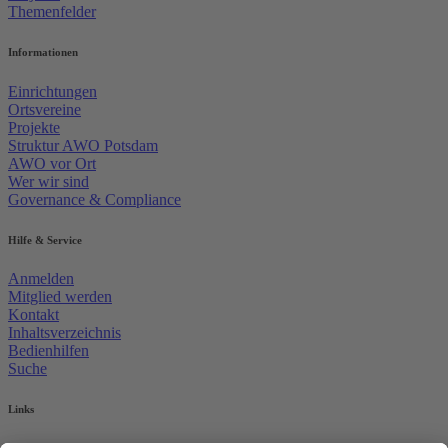
Themenfelder
Informationen
Einrichtungen
Ortsvereine
Projekte
Struktur AWO Potsdam
AWO vor Ort
Wer wir sind
Governance & Compliance
Hilfe & Service
Anmelden
Mitglied werden
Kontakt
Inhaltsverzeichnis
Bedienhilfen
Suche
Links