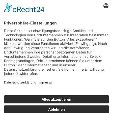
AWO Jobportal
AWO Ehrenamt Portal
AWO Schulgesundheitsfachkräfte
AWO Bundesverband
AWO International
AWO Pflegeberatung
AWO Junge Plattform
AWO Kulturhaus Babelsberg
Arbeit mit Behinderung
AWO Büro Kindermut
Kulturland Brandenburg
AWO Selbsthilfe
AWO eLearning
Kultur für JEDEN
AWO 1plus9
Dachverband Freie Suchtselbsthilfe
© 1990 - 2026 Arbeiterwohlfahrt Bezirksverband Potsdam e. V.
Impressum
|
Datenschutz
|
Barrierefreiheitserklärung
Jobportal
Mutige Mutmacher*innen gesucht!