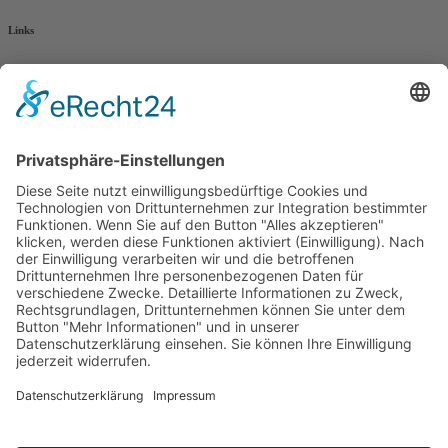
Links
AWO Jobportal
AWO Ehrenamt Portal
AWO Schulgesundheitsfachkräfte
AWO Bundesverband
AWO International
AWO Pflegeberatung
AWO Junge Plattform
AWO Kulturhaus Babelsberg
Arbeit mit Behinderung
AWO Büro Kindermut
Kulturland Brandenburg
AWO Selbsthilfe
AWO eLearning
Kultur für JEDEN
AWO 1plus9
Dachverband Freie Suchtselbsthilfe
© 1990 - 2026 Arbeiterwohlfahrt Bezirksverband Potsdam e. V.
Impressum
|
Datenschutz
|
Barrierefreiheitserklärung
Jobportal