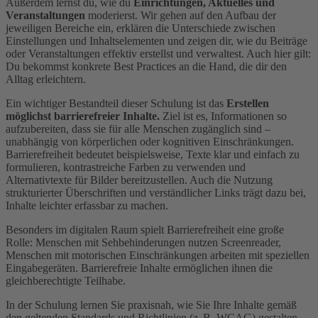
Außerdem lernst du, wie du
Einrichtungen, Aktuelles und
Veranstaltungen
moderierst. Wir gehen auf den Aufbau der
jeweiligen Bereiche ein, erklären die Unterschiede zwischen
Einstellungen und Inhaltselementen und zeigen dir, wie du Beiträge
oder Veranstaltungen effektiv erstellst und verwaltest. Auch hier gilt:
Du bekommst konkrete Best Practices an die Hand, die dir den
Alltag erleichtern.
Ein wichtiger Bestandteil dieser Schulung ist das
Erstellen
möglichst barrierefreier Inhalte.
Ziel ist es, Informationen so
aufzubereiten, dass sie für alle Menschen zugänglich sind –
unabhängig von körperlichen oder kognitiven Einschränkungen.
Barrierefreiheit bedeutet beispielsweise, Texte klar und einfach zu
formulieren, kontrastreiche Farben zu verwenden und
Alternativtexte für Bilder bereitzustellen. Auch die Nutzung
strukturierter Überschriften und verständlicher Links trägt dazu bei,
Inhalte leichter erfassbar zu machen.
Besonders im digitalen Raum spielt Barrierefreiheit eine große
Rolle: Menschen mit Sehbehinderungen nutzen Screenreader,
Menschen mit motorischen Einschränkungen arbeiten mit speziellen
Eingabegeräten. Barrierefreie Inhalte ermöglichen ihnen die
gleichberechtigte Teilhabe.
In der Schulung lernen Sie praxisnah, wie Sie Ihre Inhalte gemäß
den geltenden Standards und Richtlinien (z. B. WCAG) gestalten