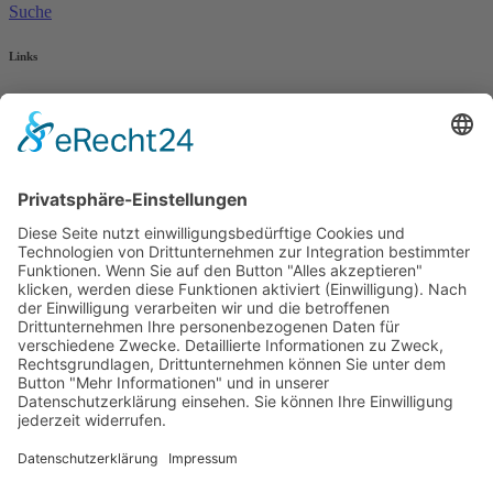
Suche
Links
AWO Jobportal
AWO Ehrenamt Portal
AWO Schulgesundheitsfachkräfte
AWO Bundesverband
AWO International
AWO Pflegeberatung
AWO Junge Plattform
AWO Kulturhaus Babelsberg
Arbeit mit Behinderung
AWO Büro Kindermut
Kulturland Brandenburg
AWO Selbsthilfe
AWO eLearning
Kultur für JEDEN
AWO 1plus9
Dachverband Freie Suchtselbsthilfe
© 1990 - 2026 Arbeiterwohlfahrt Bezirksverband Potsdam e. V.
Impressum
|
Datenschutz
|
Barrierefreiheitserklärung