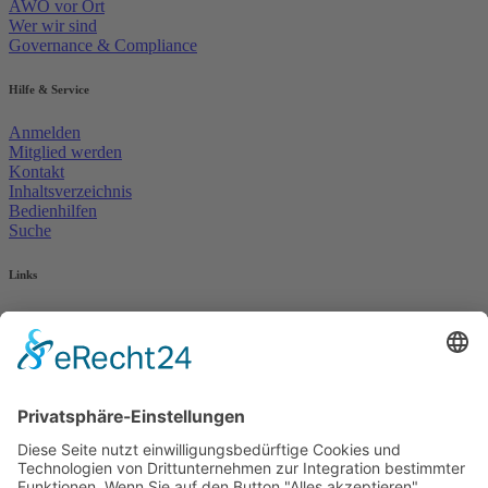
AWO vor Ort
Wer wir sind
Governance & Compliance
Hilfe & Service
Anmelden
Mitglied werden
Kontakt
Inhaltsverzeichnis
Bedienhilfen
Suche
Links
AWO Jobportal
AWO Ehrenamt Portal
AWO Schulgesundheitsfachkräfte
AWO Bundesverband
AWO International
AWO Pflegeberatung
AWO Junge Plattform
AWO Kulturhaus Babelsberg
Arbeit mit Behinderung