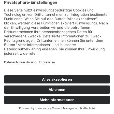
AWO Pflegeberatung
AWO Junge Plattform
AWO Kulturhaus Babelsberg
Arbeit mit Behinderung
AWO Büro Kindermut
Kulturland Brandenburg
AWO Selbsthilfe
AWO eLearning
Kultur für JEDEN
AWO 1plus9
Dachverband Freie Suchtselbsthilfe
© 1990 - 2026 Arbeiterwohlfahrt Bezirksverband
Potsdam e. V.
Impressum
|
Datenschutz
|
Barrierefreiheitserklärung