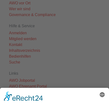
AWO vor Ort
Wer wir sind
Governance & Compliance
Hilfe & Service
Anmelden
Mitglied werden
Kontakt
Inhaltsverzeichnis
Bedienhilfen
Suche
Links
AWO Jobportal
AWO Ehrenamt Portal
AWO Schulgesundheitsfachkräfte
AWO Bundesverband
AWO International