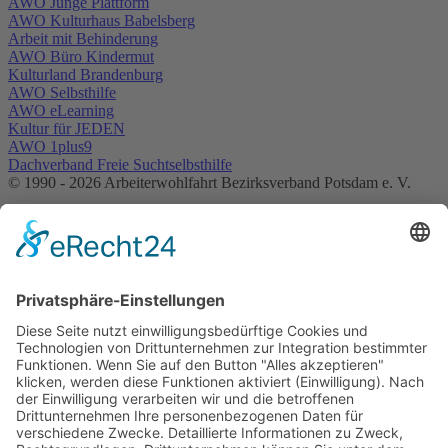
AWO Junge Plattform
AWO Kulturhaus Babelsberg
Arbeit mit Behinderung
AWO Büro Kindermut
Kulturland Brandenburg
AWO Selbsthilfe
AWO eLearning
Kultur für JEDEN
AWO 1plus9
Dachverband Freie Suchtselbsthilfe
© 1990 - 2026 Arbeiterwohlfahrt Bezirksverband Potsdam e. V.
Impressum
|
Datenschutz
|
Barrierefreiheitserklärung
Jobportal
Mutige Mutmacher*innen gesucht!
Komm zu den mutigen Mutmacher*innen.
neugierig?
Franziska Löffler
Leitung AWO Büro KINDER(ar)MUT