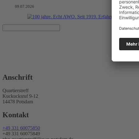
09.07.2026
AWO Quartierstreff
Bürgerhäuser
AWO Bezirksverband Potsdam e.V.
Anschrift
Quartierstreff
Kuckucksruf 9-12
14478 Potsdam
Kontakt
+49 331 60075850
+49 331 60075849