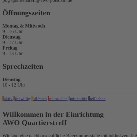
pbg-quartierstreff@awo-potsdam.de
Öffnungszeiten
Montag & Mittwoch
9 - 16 Uhr
Dienstag
9 - 17 Uhr
Freitag
9 - 13 Uhr
Sprechzeiten
Dienstag
10 - 12 Uhr
aktiv
freiwillig
hilfreich
mitmachen
mittendrin
teilhaben
Willkommen in der Einrichtung
AWO Quartierstreff
Wir sind eine nachbarschaftliche Begegnungsstätte mit inklusiven Ta