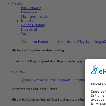
Service
Publikationen
Betriebsrat
Managementsystem
Kontakt
Online Beratung
Hilfe.Jetzt!
Suche
Mit leerem Pflegebett vor dem Landtag
LIGA fordert Regierung auf, das Pflegeneuordnungsgesetz zu verhinde
27.07.2026
Sonne von oben und in den Herzen
Mit großer Abschlussfeier auf dem Bassi endete die Jugendaktionswoch