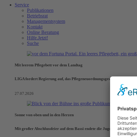
Service
Publikationen
Betriebsrat
Managementsystem
Kontakt
Online Beratung
Hilfe.Jetzt!
Suche
Mit leerem Pflegebett vor dem Landtag
LIGA fordert Regierung auf, das Pflegeneuordnungsgesetz zu verhinde
27.07.2026
Sonne von oben und in den Herzen
Mit großer Abschlussfeier auf dem Bassi endete die Jugendaktionswoch