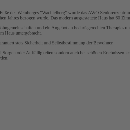
am Fuße des Weinberges "Wachtelberg" wurde das AWO Seniorenzentru
en Jahres bezogen wurde. Das modern ausgestattete Haus hat 60 Zimme
ohngemeinschaften und ein Angebot an bedarfsgerechten Therapie- und
 im Haus untergebracht.
arantiert stets Sicherheit und Selbstbestimmung der Bewohner.
orgen oder Auffälligkeiten sondern auch bei schönen Erlebnissen jede
rden.