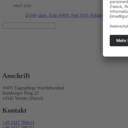
09.07.2026
AWO Tagespflege Wachtelwinke
Senioren
AWO Seniorenzentren Brandenburg gGmbH
Anschrift
AWO Tagespflege Wachtelwinkel
Hamburger Ring 25
14542 Werder (Havel)
Kontakt
+49 3327 788631
+49 3327 788251