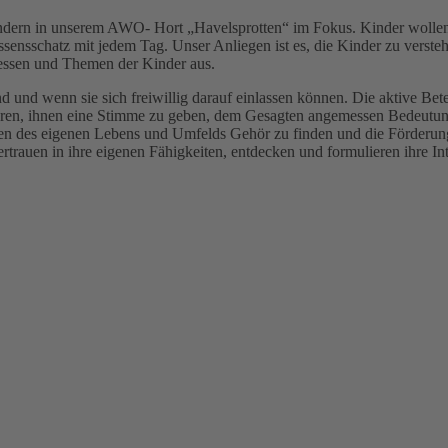
indern in unserem AWO- Hort „Havelsprotten“ im Fokus. Kinder wollen 
sensschatz mit jedem Tag. Unser Anliegen ist es, die Kinder zu verste
ressen und Themen der Kinder aus.
und wenn sie sich freiwillig darauf einlassen können. Die aktive Betei
ören, ihnen eine Stimme zu geben, dem Gesagten angemessen Bedeutung
ten des eigenen Lebens und Umfelds Gehör zu finden und die Förderung
rtrauen in ihre eigenen Fähigkeiten, entdecken und formulieren ihre In