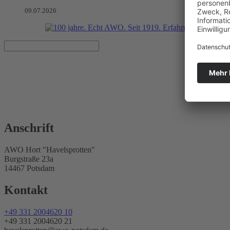
09.07.2026
AWO Hort "Havelsprotten"
Kitas und Horte
AWO Kinder- und Jugendhilfe Potsdam gGmbH
Anschrift
AWO Hort "Havelsprotten"
Burgstraße 23a
14467 Potsdam
Kontakt
+49 331 2004620 10
+49 331 2004620 21