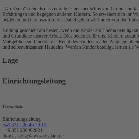
„Groß sein“ steht als das zentrale Lebensbedürfnis von Grundschulk
Erfahrungen und begegnen anderen Kindern. So erweitert sich ihr Wis
begleiten und herauszufordern. Dabei gehen wir immer von den Inte
Bildung geschieht am besten, wenn die Kinder am Thema beteiligt sind 
und Grundlage unserer Arbeit. Dies bedeutet für uns, Kindern zuzuh
Maßgeblich sind hierbei das Recht des Kindes in allen Angelegenhei
und selbstwirksamen Handelns. Werden Kinder beteiligt, lernen sie Ve
Lage
Einrichtungsleitung
Thomas Stolz
Einrichtungsleitung
+49 331 200 46 20 10
+49 331 200462021
thomas.stolz@awo-potsdam.de