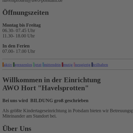
havelsprotten@awo-potsdam.de
Öffnungszeiten
Montag bis Freitag
06.30- 07.45 Uhr
11.30- 18.00 Uhr
In den Ferien
07.00- 17.00 Uhr
aktiv
grenzenlos
jetzt
mittendrin
mutig
neugierig
teilhaben
Willkommen in der Einrichtung
AWO Hort "Havelsprotten"
Bei uns wird
BILDUNG
groß geschrieben
Als größte Kindertageseinrichtung in Potsdam bieten wir Betreuungsp
Miteinander am Standort bei.
Über Uns