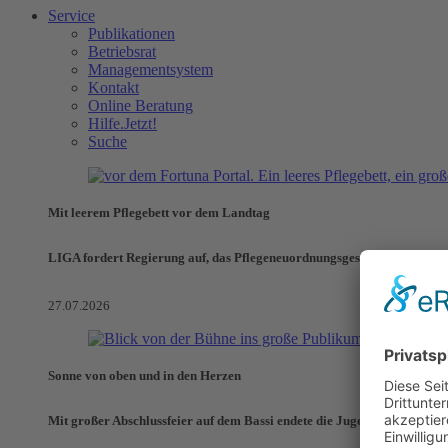
Service
Publikationen
Betriebsrat
Managementsystem
Kontakt
Online Beratung
Hilfe.Jetzt!
Suche
Mit leerem Pflegebett vor dem Landtag
LIGA fordert Regierung auf, das Pflegeneuordnungsgesetz zu verhinde
27.07.2026
Sonne von oben und in den Herzen
Mit großer Abschlussfeier auf dem Bassi endete die Jugendaktionswoch