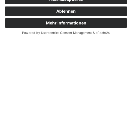
AWO KITA "INSELMÄUSE"
Kitas und Horte
AWO Kinder- und Jugendhilfe
Potsdam gGmbH
ANSCHRIFT
AWO Kita "Inselmäuse"
Burgstraße 23B
14467 Potsdam
KONTAKT
+49 331 60107661
+49 331 60107669
inselmaeuse@awo-potsdam.de