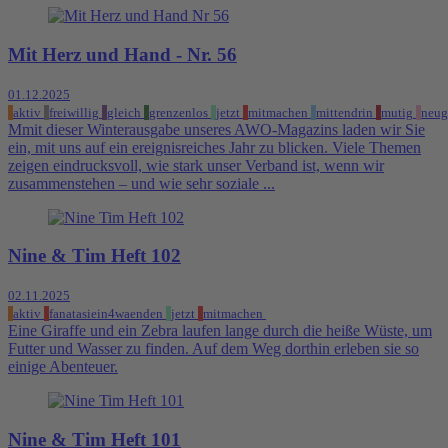
Mit Herz und Hand - Nr. 56
01.12.2025
aktiv
freiwillig
gleich
grenzenlos
jetzt
mitmachen
mittendrin
mutig
neug
Mmit dieser Winterausgabe unseres AWO-Magazins laden wir Sie
ein, mit uns auf ein ereignisreiches Jahr zu blicken. Viele Themen
zeigen eindrucksvoll, wie stark unser Verband ist, wenn wir
zusammenstehen – und wie sehr soziale ...
Nine & Tim Heft 102
02.11.2025
aktiv
fanatasiein4waenden
jetzt
mitmachen
Eine Giraffe und ein Zebra laufen lange durch die heiße Wüste, um
Futter und Wasser zu finden. Auf dem Weg dorthin erleben sie so
einige Abenteuer.
Nine & Tim Heft 101