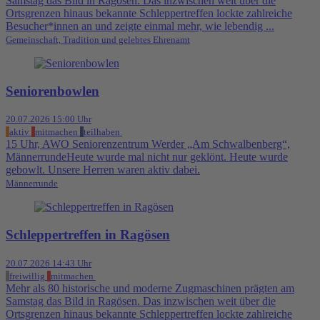
Samstag das Bild in Ragösen. Das inzwischen weit über die
Ortsgrenzen hinaus bekannte Schleppertreffen lockte zahlreiche
Besucher*innen an und zeigte einmal mehr, wie lebendig ...
Gemeinschaft, Tradition und gelebtes Ehrenamt
Seniorenbowlen
20.07.2026 15:00 Uhr
aktiv
mitmachen
teilhaben
15 Uhr, AWO Seniorenzentrum Werder „Am Schwalbenberg“,
MännerrundeHeute wurde mal nicht nur geklönt. Heute wurde
gebowlt. Unsere Herren waren aktiv dabei.
Männerrunde
Schleppertreffen in Ragösen
20.07.2026 14:43 Uhr
freiwillig
mitmachen
Mehr als 80 historische und moderne Zugmaschinen prägten am
Samstag das Bild in Ragösen. Das inzwischen weit über die
Ortsgrenzen hinaus bekannte Schleppertreffen lockte zahlreiche