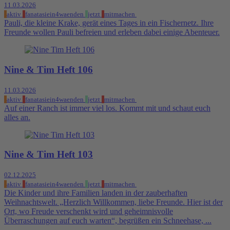
11.03.2026
aktiv
fanatasiein4waenden
jetzt
mitmachen
Pauli, die kleine Krake, gerät eines Tages in ein Fischernetz. Ihre
Freunde wollen Pauli befreien und erleben dabei einige Abenteuer.
Nine & Tim Heft 106
11.03.2026
aktiv
fanatasiein4waenden
jetzt
mitmachen
Auf einer Ranch ist immer viel los. Kommt mit und schaut euch
alles an.
Nine & Tim Heft 103
02.12.2025
aktiv
fanatasiein4waenden
jetzt
mitmachen
Die Kinder und ihre Familien landen in der zauberhaften
Weihnachtswelt. „Herzlich Willkommen, liebe Freunde. Hier ist der
Ort, wo Freude verschenkt wird und geheimnisvolle
Überraschungen auf euch warten“, begrüßen ein Schneehase, ...