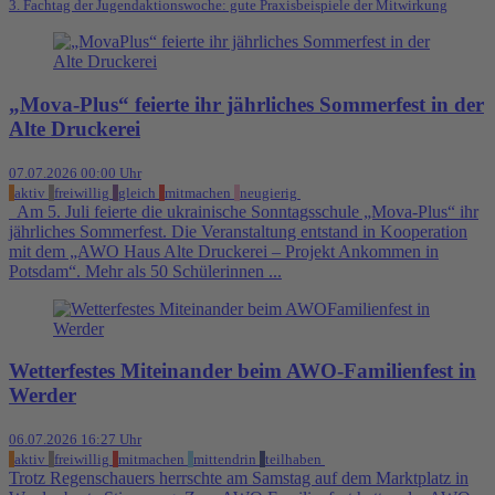
3. Fachtag der Jugendaktionswoche: gute Praxisbeispiele der Mitwirkung
„Mova-Plus“ feierte ihr jährliches Sommerfest in der
Alte Druckerei
07.07.2026 00:00 Uhr
aktiv
freiwillig
gleich
mitmachen
neugierig
Am 5. Juli feierte die ukrainische Sonntagsschule „Mova-Plus“ ihr
jährliches Sommerfest. Die Veranstaltung entstand in Kooperation
mit dem „AWO Haus Alte Druckerei – Projekt Ankommen in
Potsdam“. Mehr als 50 Schülerinnen ...
Wetterfestes Miteinander beim AWO-Familienfest in
Werder
06.07.2026 16:27 Uhr
aktiv
freiwillig
mitmachen
mittendrin
teilhaben
Trotz Regenschauers herrschte am Samstag auf dem Marktplatz in