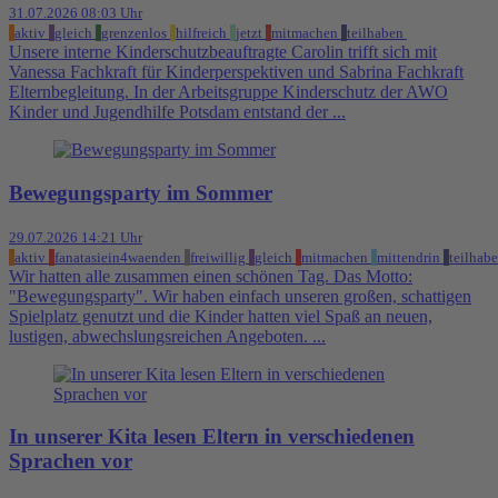
31.07.2026 08:03 Uhr
aktiv
gleich
grenzenlos
hilfreich
jetzt
mitmachen
teilhaben
Unsere interne Kinderschutzbeauftragte Carolin trifft sich mit
Vanessa Fachkraft für Kinderperspektiven und Sabrina Fachkraft
Elternbegleitung. In der Arbeitsgruppe Kinderschutz der AWO
Kinder und Jugendhilfe Potsdam entstand der ...
Bewegungsparty im Sommer
29.07.2026 14:21 Uhr
aktiv
fanatasiein4waenden
freiwillig
gleich
mitmachen
mittendrin
teilhab
Wir hatten alle zusammen einen schönen Tag. Das Motto:
"Bewegungsparty". Wir haben einfach unseren großen, schattigen
Spielplatz genutzt und die Kinder hatten viel Spaß an neuen,
lustigen, abwechslungsreichen Angeboten. ...
In unserer Kita lesen Eltern in verschiedenen
Sprachen vor