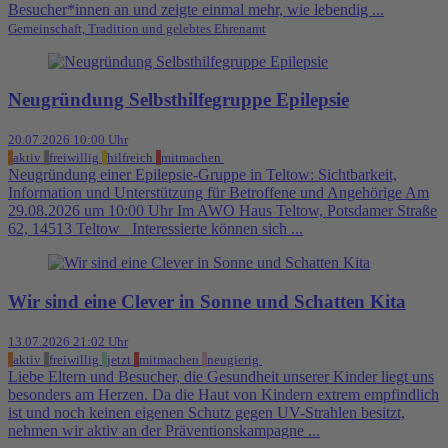
Besucher*innen an und zeigte einmal mehr, wie lebendig ...
Gemeinschaft, Tradition und gelebtes Ehrenamt
Neugründung Selbsthilfegruppe Epilepsie
20.07.2026 10:00 Uhr
aktiv
freiwillig
hilfreich
mitmachen
Neugründung einer Epilepsie-Gruppe in Teltow: Sichtbarkeit,
Information und Unterstützung für Betroffene und Angehörige Am
29.08.2026 um 10:00 Uhr Im AWO Haus Teltow, Potsdamer Straße
62, 14513 Teltow Interessierte können sich ...
Wir sind eine Clever in Sonne und Schatten Kita
13.07.2026 21:02 Uhr
aktiv
freiwillig
jetzt
mitmachen
neugierig
Liebe Eltern und Besucher, die Gesundheit unserer Kinder liegt uns
besonders am Herzen. Da die Haut von Kindern extrem empfindlich
ist und noch keinen eigenen Schutz gegen UV-Strahlen besitzt,
nehmen wir aktiv an der Präventionskampagne ...