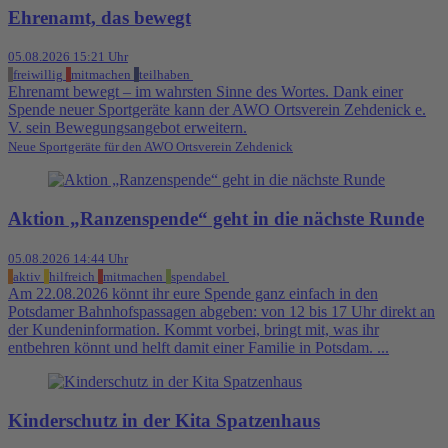
Ehrenamt, das bewegt
05.08.2026 15:21 Uhr
freiwillig
mitmachen
teilhaben
Ehrenamt bewegt – im wahrsten Sinne des Wortes. Dank einer
Spende neuer Sportgeräte kann der AWO Ortsverein Zehdenick e.
V. sein Bewegungsangebot erweitern.
Neue Sportgeräte für den AWO Ortsverein Zehdenick
Aktion „Ranzenspende“ geht in die nächste Runde
05.08.2026 14:44 Uhr
aktiv
hilfreich
mitmachen
spendabel
Am 22.08.2026 könnt ihr eure Spende ganz einfach in den
Potsdamer Bahnhofspassagen abgeben: von 12 bis 17 Uhr direkt an
der Kundeninformation. Kommt vorbei, bringt mit, was ihr
entbehren könnt und helft damit einer Familie in Potsdam. ...
Kinderschutz in der Kita Spatzenhaus