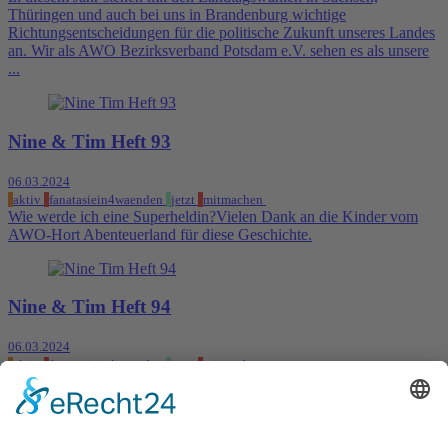
Thüringen und auch bei uns in Brandenburg wichtige
Richtungsentscheidungen für die politische Zukunft unseres Landes
an. Wir als AWO Bezirksverband Potsdam e.V. sehen es als unsere
...
Nine & Tim Heft 93
06.03.2024
aktiv
fanatasiein4waenden
jetzt
mitmachen
Wie werde ich eine Superheldin?Vielen Dank an die Kinder vom
AWO-Hort Abenteuerland für diese Geschichte.
Nine & Tim Heft 94
06.03.2024
aktiv
fanatasiein4waenden
jetzt
mitmachen
Das unheimliche Tischtennisabenteuer.Vielen Dank an die Kinder
vom AWO-Hort Abenteuerland für diese Geschichte.