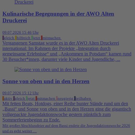
Kulinarische Begegnungen in der AWO Alten
Druckerei
09.07.2026 15:46 Uhr
gleich
hilfreich
jetzt
mitmachen
Vergangenen Samstag wurde es in der AWO Alten Druckerei
international: Im Rahmen der Projekte „Integration durch
gemeinsame Erlebnisse“ und „Ankommen in Potsdam“ kamen rund
30 Besucher*innen, darunter viele Kinder und Jugendliche, ...
Sonne von oben und in den Herzen
09.07.2026 15:12 Uhr
aktiv
gleich
jetzt
mitmachen
neugierig
teilhaben
Mit fetten Beats, Hotdogs, einer Reihe bunter Stände rund um den
„Bassi“ und Sonne von oben und in den Herzen ging die gigantisch
vollgepackte Jugendaktionswoche gestern pünktlich zum
Sommerferienbeginn zu Ende.
Mit großer Abschlussfeier auf dem Bassi endete die Jugendaktionswoche 2026
und es geht weiter …