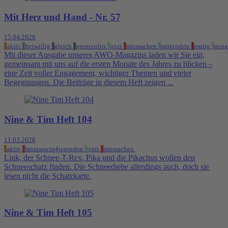
Mit Herz und Hand - Nr. 57
15.04.2026
aktiv
freiwillig
gleich
grenzenlos
jetzt
mitmachen
mittendrin
mutig
neug
Mit dieser Ausgabe unseres AWO-Magazins laden wir Sie ein,
gemeinsam mit uns auf die ersten Monate des Jahres zu blicken –
eine Zeit voller Engagement, wichtiger Themen und vieler
Begegnungen. Die Beiträge in diesem Heft zeigen ...
Nine & Tim Heft 104
11.03.2026
aktiv
fanatasiein4waenden
jetzt
mitmachen
Link, der Schnee-T-Rex, Pika und die Pikachus wollen den
Schneeschatz finden. Die Schneediebe allerdings auch, doch sie
lesen nicht die Schatzkarte.
Nine & Tim Heft 105