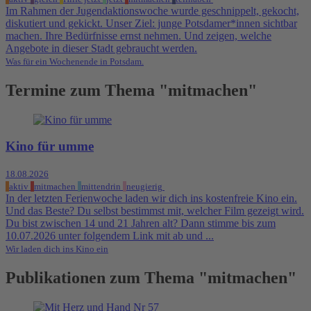
Im Rahmen der Jugendaktionswoche wurde geschnippelt, gekocht,
diskutiert und gekickt. Unser Ziel: junge Potsdamer*innen sichtbar
machen. Ihre Bedürfnisse ernst nehmen. Und zeigen, welche
Angebote in dieser Stadt gebraucht werden.
Was für ein Wochenende in Potsdam.
Termine zum Thema "mitmachen"
Kino für umme
18.08.2026
aktiv
mitmachen
mittendrin
neugierig
In der letzten Ferienwoche laden wir dich ins kostenfreie Kino ein.
Und das Beste? Du selbst bestimmst mit, welcher Film gezeigt wird.
Du bist zwischen 14 und 21 Jahren alt? Dann stimme bis zum
10.07.2026 unter folgendem Link mit ab und ...
Wir laden dich ins Kino ein
Publikationen zum Thema "mitmachen"