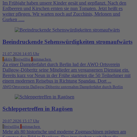
Im Frühjahr haben unsere Kinder gesät und gepflanzt. Nach den
Erdbeeren und Kirschen ernten sie nun Tomaten. Jetzt heißt es
weiter pflegen. Wir warten noch auf Zucchinis, Melonen und
Gurken .....
Beeindruckende Sehenswürdigkeiten stromaufwärts
21.07.2026 14:05 Uhr
aktiv
freiwillig
mitmachen
Zu einer Dampferfahrt durch Berlin lud der AWO Ortsverein
Dallgow-Döberitz seine Mitglieder am vergangenen Dienstag ein.
Bereits kurz vor Neun in der Frühe starteten die 50 Teilnehmer mit
einem modernen Reisebus in Richtung Spandau. Dort ...
AWO Ortsverein Dallgow-Döberitz unternahm Dampferfahrt durch Berlin
Schleppertreffen in Ragösen
20.07.2026 15:17 Uhr
freiwillig
mitmachen
Mehr als 80 historische und moderne Zugmaschinen prägten am