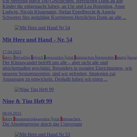
Ein Streifzug durch 100 Geschichten. Herzlichen Dank an alle
Kinder die mitgemacht haben, an Ute und Lea Bräunling, Anne
Ludwig, Nicola Klusemann, Stefan Engelbrecht & Angela
Schweers fürs geduldige Korrigieren.Herzlichen Dank an alle ...
Mit Herz und Hand - Nr. 54
17.04.2025
aktiv
freiwillig
gleich
grenzenlos
jetzt
mitmachen
mittendrin
mutig
neug
Der Klimawandel betrifft uns alle – aber nicht alle sind
gleichermaßen geschützt. Besonders in sozialen Einrichtungen, wie
unseren Seniorenzentren, sind wir gefordert, Strategien zur
Anpassung zu entwickeln. Deshalb haben wir einen ...
Nine & Tim Heft 99
08.04.2025
aktiv
fanatasiein4waenden
jetzt
mitmachen
Die Abenteuerreise durch das Universum