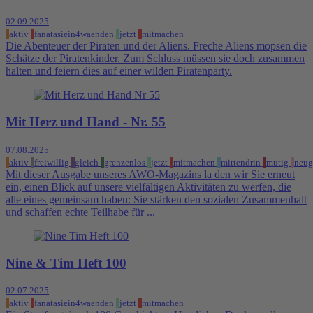
02.09.2025
aktiv
fanatasiein4waenden
jetzt
mitmachen
Die Abenteuer der Piraten und der Aliens. Freche Aliens mopsen die
Schätze der Piratenkinder. Zum Schluss müssen sie doch zusammen
halten und feiern dies auf einer wilden Piratenparty.
Mit Herz und Hand - Nr. 55
07.08.2025
aktiv
freiwillig
gleich
grenzenlos
jetzt
mitmachen
mittendrin
mutig
neug
Mit dieser Ausgabe unseres AWO-Magazins la den wir Sie erneut
ein, einen Blick auf unsere vielfältigen Aktivitäten zu werfen, die
alle eines gemeinsam haben: Sie stärken den sozialen Zusammenhalt
und schaffen echte Teilhabe für ...
Nine & Tim Heft 100
02.07.2025
aktiv
fanatasiein4waenden
jetzt
mitmachen