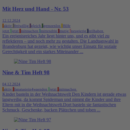
Mit Herz und Hand - Nr. 53
12.12.2024
aktiv
freiwillig
gleich
grenzenlos
Hilfe
jetzt
jetzt
mitmachen
mittendrin
mutig
neugierig
teilhaben
Ein ereignisreiches Jahr liegt hinter uns, und es gibt viel zu
reflektieren – und noch mehr zu gestalten. Die Landtagswahl in
Brandenburg hat gezeigt, wie wichtig unser Einsatz für soziale
Gerechtigkeit und ein starkes Miteinander ...
Nine & Tim Heft 98
04.12.2024
aktiv
fanatasiein4waenden
jetzt
mitmachen
Kinder basteln in der Weihnachtswelt Den Kindern ist gerade etwas
langweilig, da kommt Spiderman und nimmt die Kinder und ihre
Eltern mit in die Weihnachtswelt.Dort basteln sie fantastischen
Schmuck, Geschenke, backen Plätzchen und toben ...