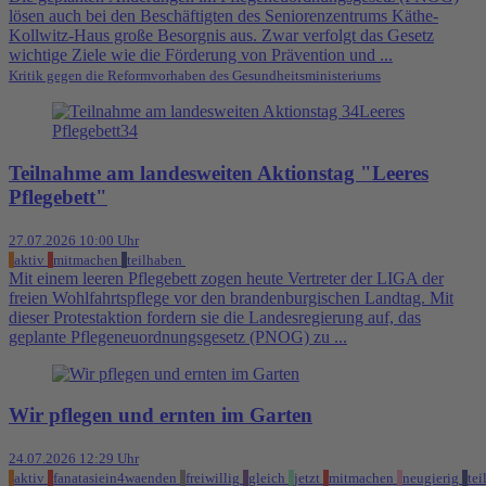
lösen auch bei den Beschäftigten des Seniorenzentrums Käthe-
Kollwitz-Haus große Besorgnis aus. Zwar verfolgt das Gesetz
wichtige Ziele wie die Förderung von Prävention und ...
Kritik gegen die Reformvorhaben des Gesundheitsministeriums
Teilnahme am landesweiten Aktionstag "Leeres
Pflegebett"
27.07.2026 10:00 Uhr
aktiv
mitmachen
teilhaben
Mit einem leeren Pflegebett zogen heute Vertreter der LIGA der
freien Wohlfahrtspflege vor den brandenburgischen Landtag. Mit
dieser Protestaktion fordern sie die Landesregierung auf, das
geplante Pflegeneuordnungsgesetz (PNOG) zu ...
Wir pflegen und ernten im Garten
24.07.2026 12:29 Uhr
aktiv
fanatasiein4waenden
freiwillig
gleich
jetzt
mitmachen
neugierig
tei