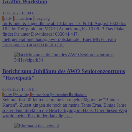
Graffiti-Workshop
13.08.2026 10:00 Uhr
aktiv
mitmachen
neugierig
für Kinder & Jugendliche ab 13 Jahren 13. & 14. August 10:00 bis
16 Uhr Treffpunkt am MGH | Anmeldung bis 10.08. !! Das Plakat
findet ihr unter Downloads! 033844.447;
mehrgenerationenhaus@awo-potsdam.de Euer MGH-Team
Ferien-Aktion "GRAFFITI IN BRÜCK"
Bericht zum Jubiläum des AWO Seniorenzentrums
"Havelpark"
05.08.2026 15:45 Uhr
aktiv
freiwillig
mitmachen
mittendrin
teilhaben
Seit nun fast 30 Jahren schreibe ich regelmäßig meine "Bunten
Karten". Zuerst gingen sie noch an meine Tante Erna. Einige Jahre
später dann direkt an die Beschäftigung im Haus. Über diesen Weg
wurde meine Post in der damaligen ...