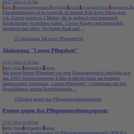
28.07.2026 13:18 Uhr
aktiv
fanatasiein4waenden
freiwillig
gleich
grenzenlos
jetzt
mitmachen
m
Elternbeteiligung ist so wertvoll. In unserer Kita lesen Eltern gern
vor. Zuletzt waren es 2 Mütter, die in arabisch und rumänisch
Kinderbücher vorgelesen haben. Unsere Kinder sind interessiert,
neugierig und offen. Sie hatten Spaß und ...
Aktionstag "Leeres Pflegebett"
27.07.2026 13:19 Uhr
aktiv
jetzt
mitmachen
mutig
Mit einem leeren Pflegebett vor dem Eingangsbereich beteiligte sich
das AWO Seniorenzentrum Käthe-Kollwitz-Haus am heutigen
landesweiten Aktionstag „Leeres Pflegebett“. Gemeinsam mit den
Beschäftigten setzten Betriebsleiterin ...
Protest gegen das Pflegeneuordnungsgesetz
27.07.2026 12:49 Uhr
aktiv
jetzt
mitmachen
mutig
Die geplanten Änderungen im Pflegeneuordnungsgesetz (PNOG)