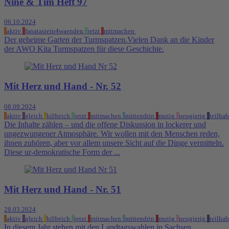
Nine & Tim Heft 97
06.10.2024
aktiv
fanatasiein4waenden
jetzt
mitmachen
Der geheime Garten der Turmspatzen.Vielen Dank an die Kinder
der AWO Kita Turmspatzen für diese Geschichte.
Mit Herz und Hand - Nr. 52
08.09.2024
aktiv
gleich
hilfreich
jetzt
mitmachen
mittendrin
mutig
neugierig
teilha
Die Inhalte zählen – und die offene Diskussion in lockerer und
ungezwungener Atmosphäre. Wir wollen mit den Menschen reden,
ihnen zuhören, aber vor allem unsere Sicht auf die Dinge vermitteln.
Diese ur-demokratische Form der ...
Mit Herz und Hand - Nr. 51
28.03.2024
aktiv
gleich
hilfreich
jetzt
mitmachen
mittendrin
mutig
neugierig
teilha
In diesem Jahr stehen mit den Landtagswahlen in Sachsen,